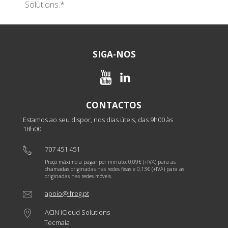
Solutions.*
SIGA-NOS
CONTACTOS
Estamos ao seu dispor, nos dias úteis, das 9h00 às
18h00.
707 451 451
Preço máximo a pagar por minuto: 0,09€ (+IVA) para as
chamadas originadas nas redes fixas e 0,13€ (+IVA) para as
originadas nas redes móveis.
apoio@ifreg.pt
ACIN iCloud Solutions
Tecmaia